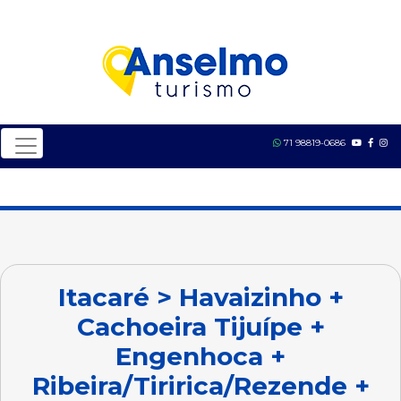
71 98819-0686
Itacaré > Havaizinho +
Cachoeira Tijuípe +
Engenhoca +
Ribeira/Tiririca/Rezende +