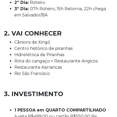
2º Dia:
Roteiro
3º Dia:
07h Roteiro, 15h Retorna,
22h chega
em Salvador/BA
2. VAI CONHECER
Cânions de Xingó
Centro histórico de piranhas
Hidrelétrica de Piranhas
Rota do cangaço + Restaurante Angicos
Restaurante Karrancas
Rio São Francisco
3. INVESTIMENTO
1 PESSOA em QUARTO COMPARTILHADO
à vista R$499.00 ou cartão R$550,00 (6x