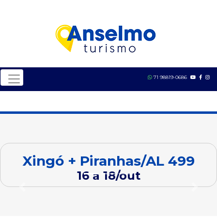
71 98819-0686
Xingó + Piranhas/AL 499
16 a 18/out
Previous
Next