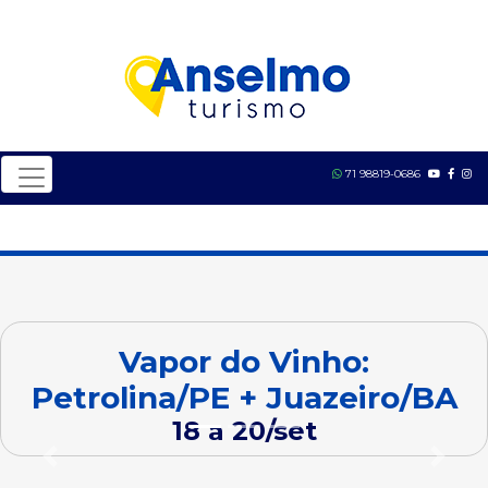
71 98819-0686
Vapor do Vinho:
Petrolina/PE + Juazeiro/BA
18 a 20/set
Previous
Next