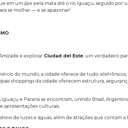
e em um jipe pela mata até o rio Iguaçu, seguido por
ra se molhar — e se apaixonar!
0
ISMO
 Amizade e explorar
Ciudad del Este
, um verdadeiro par
ércio do mundo, a cidade oferece de tudo: eletrônicos,
cipais shoppings da cidade oferecem estrutura, seguranç
rios Iguaçu e Paraná se encontram, unindo Brasil, Argent
e apresentações culturais.
show de luzes e águas, além de atrações que contam a hi