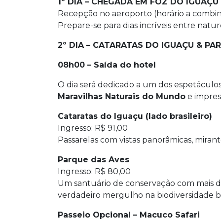
1º DIA – CHEGADA EM FOZ DO IGUAÇU
Recepção no aeroporto (horário a combina
Prepare-se para dias incríveis entre natu
2º DIA – CATARATAS DO IGUAÇU & PA
08h00 – Saída do hotel
O dia será dedicado a um dos espetáculos
Maravilhas Naturais do Mundo
e impres
Cataratas do Iguaçu (lado brasileiro)
Ingresso: R$ 91,00
Passarelas com vistas panorâmicas, mira
Parque das Aves
Ingresso: R$ 80,00
Um santuário de conservação com mais de 
verdadeiro mergulho na biodiversidade bra
Passeio Opcional – Macuco Safari