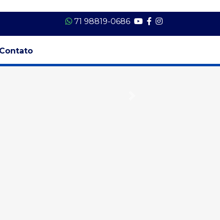
71 98819-0686
Contato
Next